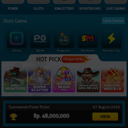
NEW
POKER
SLOTS
IDNLOTTERY
SPORTBOOKS
LIVE CASINO
TANGKAS
RTP
Slots Game
Lihat Semua
DEPOSIT
WITHDRAW
Idnslot
Pgsoft
Pragmatic
Slot Mania
No Limit City
PROMOSI
HOT PICK
RTP up to 97%
DOWNLOAD
REFERRAL
JACKPOT
Tournament Poker Prizes
07 August 2026
VIP MEMBER
Rp. 48,000,000
HUBUNGI KAMI