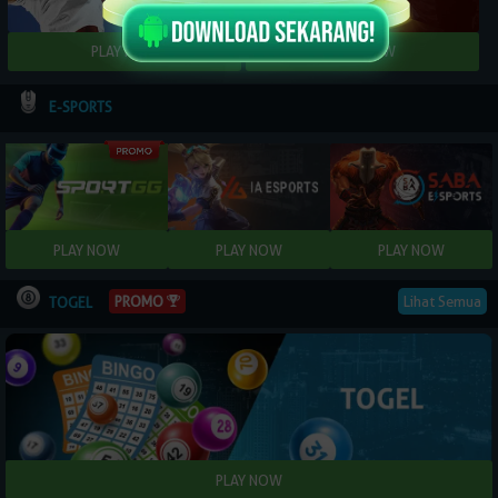
E-SPORTS
PROMO
Lihat Semua
TOGEL