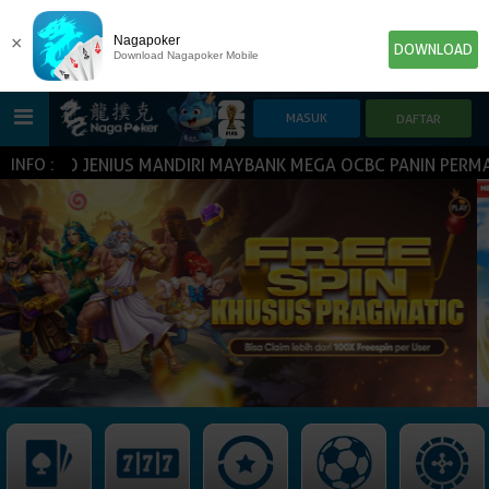
×
Nagapoker
DOWNLOAD
Download Nagapoker Mobile
T JAGO JENIUS MANDIRI MAYBANK MEGA OCBC PANIN PERMATA SE
INFO :
HOME
POKER
SLOT GAME
IDN E-LOTTERY
NEW
NEW
SPORTBOOK
LIVE CASINO
IDNLIVE
NEW
TOGEL
ESPORTS
ARCADE
NEW
NEW
NEW
IDNTRADE
TEMBAK IKAN
IDNRAFFLE