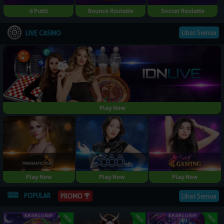
9 Putts
Bounce Roulette
Soccer Roulette
Lihat Semua
LIVE CASINO
Play Now
Play Now
Play Now
Play Now
POPULAR
PROMO
Lihat Semua