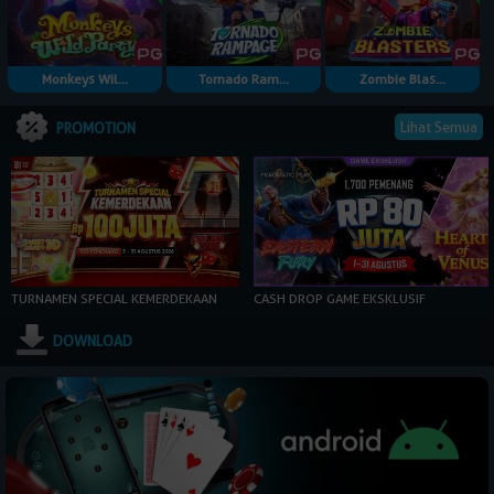
Monkeys Wil...
Tornado Ram...
Zombie Blas...
Lihat Semua
PROMOTION
TURNAMEN SPECIAL KEMERDEKAAN
CASH DROP GAME EKSKLUSIF
DOWNLOAD