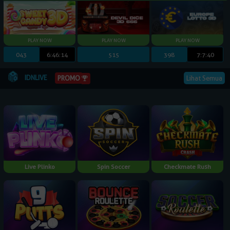
043
6:46:13
515
398
7:7:39
IDNLIVE
PROMO
Lihat Semua
Live Plinko
Spin Soccer
Checkmate Rush