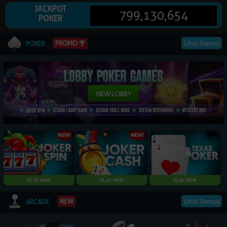
JACKPOT
799,130,654
POKER
© 2026 NagaPoker. All Rights Reserved | 18+
PROMO
Lihat Semua
POKER
Lihat Semua
NEW
ARCADE